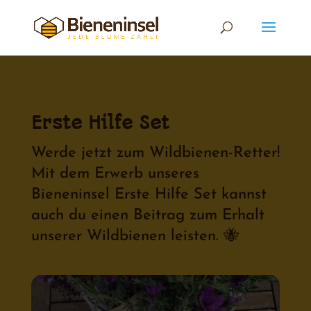
Erste Hilfe Set
Werde jetzt zum Wildbienen-Retter!
Mit dem Erwerb unseres
Bieneninsel Erste Hilfe Set kannst
auch du einen Beitrag zum Erhalt
unserer Wildbienen leisten. 🐝