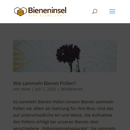
Wie sammeln Bienen Pollen?
von
maxi
|
Juli 7, 2022
|
Wildbienen
So sammeln Bienen Pollen Unsere Bienen sammeln
Pollen vor allem als Nahrung für ihre Brut. Und das
auf unterschiedliche Art und Weise. Die Aufnahme
des Pollens erfolgt bei unseren Bienen über
verschiedene „Pollensammelapparate“. Sie sammeln